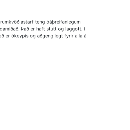
a frumkvöðlastarf teng óáþreifanlegum
miðað. Það er haft stutt og laggott, í
að er ókeypis og aðgengilegt fyrir alla á