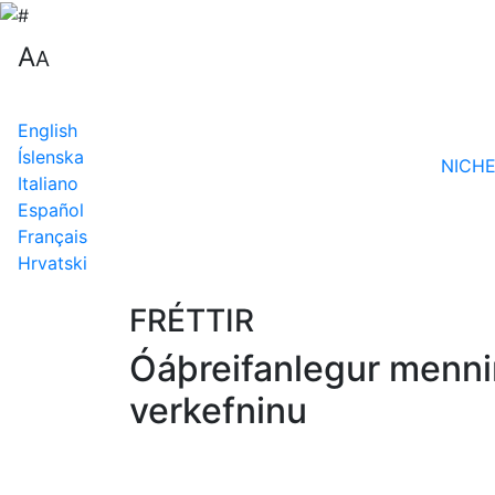
A
A
English
Íslenska
NICHE
Italiano
Español
Français
Hrvatski
FRÉTTIR
Óáþreifanlegur menni
verkefninu