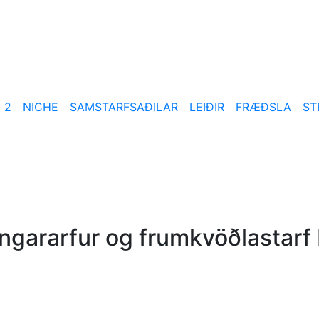
 2
NICHE
SAMSTARFSAÐILAR
LEIÐIR
FRÆÐSLA
ST
ngararfur og frumkvöðlastarf 
2022-10-13