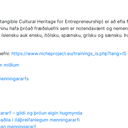
tangible Cultural Heritage for Entrepreneurship) er að efl
efninu hafa þróað fræðsluefni sem er notendavænt og nemenda
t á íslensku auk ensku, ítölsku, spænsku, grísku og sænsku. Þ
efni:
https://www.nicheproject.eu/trainings_is.php?lang=IS
m miðlum
 menningararfs
ararf – gildi og þróun eigin hugmynda
aðila í óáþreifanlegum menningararfi
gan menningararf