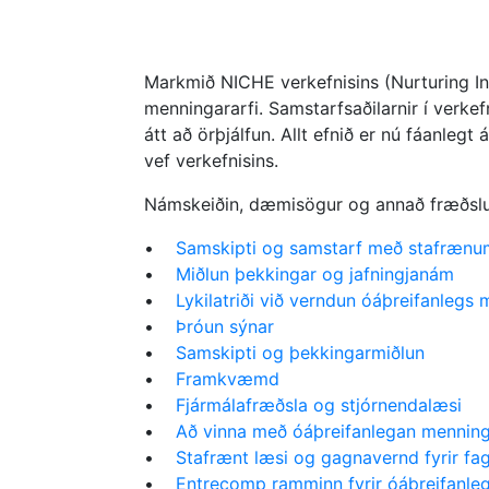
Markmið NICHE verkefnisins (Nurturing In
menningararfi. Samstarfsaðilarnir í verk
átt að örþjálfun. Allt efnið er nú fáanleg
vef verkefnisins.
Námskeiðin, dæmisögur og annað fræðslu
•
Samskipti og samstarf með stafrænu
•
Miðlun þekkingar og jafningjanám
•
Lykilatriði við verndun óáþreifanlegs
•
Þróun sýnar
•
Samskipti og þekkingarmiðlun
•
Framkvæmd
•
Fjármálafræðsla og stjórnendalæsi
•
Að vinna með óáþreifanlegan menning
•
Stafrænt læsi og gagnavernd fyrir fag
•
Entrecomp ramminn fyrir óáþreifanle